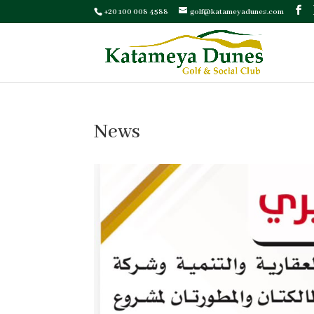
+20 100 008 4588
golf@katameyadunes.com
News